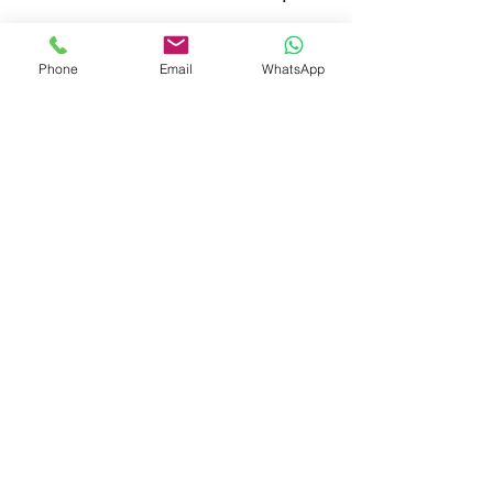
Phone
Email
WhatsApp
הוראה וחונכות
נח יהודה ביטלמן מעביר קורסים
בדיקור בשיטת מאסטר דונג
ובדיאגנוסטיקה על ידי רפואה
סינית בכל העולם. במשך השנים
הוא שימש חונך ומורה לתלמידים
.רבים שבעצמם עוסקים כיום
בתחום