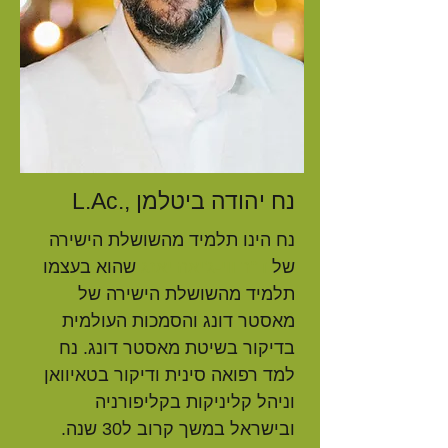
L.Ac., נח יהודה ביטלמן
נח הינו תלמיד מהשושלת הישירה
של
ד"ר ווי-ג'יאה
יאנג
שהוא בעצמו
תלמיד מהשושלת הישירה של
מאסטר
דונג
והסמכות העולמית
בדיקור בשיטת מאסטר
דונג
. נח
למד רפואה סינית ודיקור בטאיוואן
וניהל קליניקות בקליפורניה
ובישראל במשך קרוב ל30 שנה.