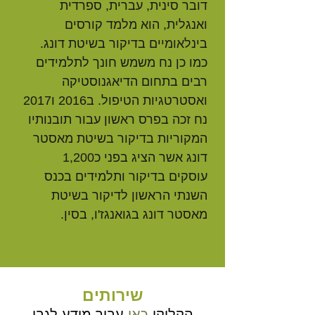
דובר סינית, עברית, ספרדית
ואנגלית, הוא מלמד קורסים
בינלאומיים בדיקור בשיטת דונג.
כמו כן נח משמש חונך לתלמידים
רבים בתחום הדיאגנוסטיקה
ואסטרטגיות הטיפול. ב2016 ו2017
נח זכה בפרס ראשון עבור תובנותיו
המקוריות בדיקור בשיטת מאסטר
דונג אשר הציג בפני כ1,200
עוסקים בדיקור ותלמידים בכנס
השנתי הראשון לדיקור בשיטת
.מאסטר דונג בגואנגז'ו, בסין
שירותים
הקליקו
כאן
עבור מידע לגבי