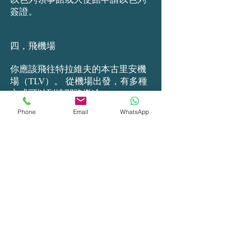
簽證。
四，飛機場
你應該飛往特拉維夫的本古里安機
場（TLV）。 從機場出發，有多種
方式可以到達耶路撒冷：
Phone
Email
WhatsApp
- 班車（50-75分鐘，取決於乘客數
量，65錫克爾）
- 出租車（約50分鐘，200 - 300新謝
克爾）
- 前往Yitzhak Navon車站的高速列
車（20分鐘，17錫克爾）
- 公共汽车 #485 (每小時整出發，16