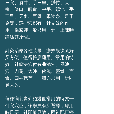
三穴、肩井、手三里、攢竹、天
宗、條口、臑俞、中平、陽池、手
三里、天窗、巨骨、陽陵泉、足千
金等，這些穴都有一針見效的作
用。楊醫師一般只用一針，上課時
講述其原理。
針灸治療各種眩暈，療效既快又好
又方便，值得推廣運用。常用的特
效一針療法穴位有曲池穴、風池
穴、內關、太沖、俠溪、靈骨、百
會、四神聰等。一般亦只用一針即
見大效。
每種病都會介紹幾個常用的特效一
针穴穴位，讓學員有所選擇，應用
時只要一针即能見效，兩針配伍療