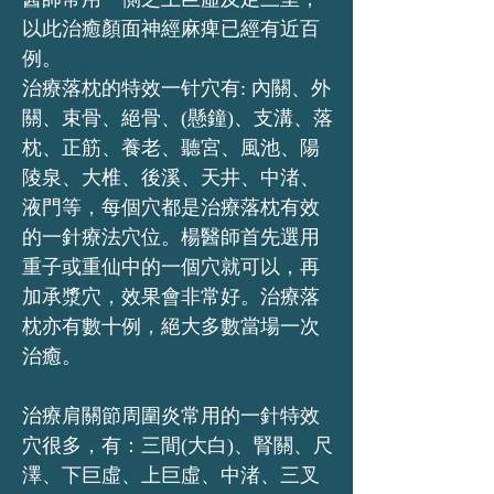
以此治癒顏面神經麻痺已經有近百
例。
治療落枕的特效一针穴有: 內關、外
關、束骨、絕骨、(懸鐘)、支溝、落
枕、正筋、養老、聽宮、風池、陽
陵泉、大椎、後溪、天井、中渚、
液門等，每個穴都是治療落枕有效
的一針療法穴位。楊醫師首先選用
重子或重仙中的一個穴就可以，再
加承漿穴，效果會非常好。治療落
枕亦有數十例，絕大多數當場一次
治癒。
治療肩關節周圍炎常用的一針特效
穴很多，有：三間(大白)、腎關、尺
澤、下巨虛、上巨虛、中渚、三叉