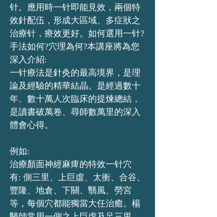
针。應用時一针即能見效，兩個特
效針配伍，形成大區域、多症狀之
治療针，療效更好。如何選用一针?
手法如何?穴理為何?本講座將為您
深入介紹:
一针療法是針灸的最高境界，是理
論及經驗的精華結晶。是經過數十
年、數十萬人次臨床的提煉總結，
是讀書破萬卷、尋師數萬里的深入
體會心得。
例如:
治療顏面神經麻痺的特效一针穴
有: 側三里、上巨虛、太衝、合谷、
豐隆、地倉、下關、翳風、勞宮
等，每個穴都能獨當大任治癒。楊
醫師常用一側之上巨虛及足三里，